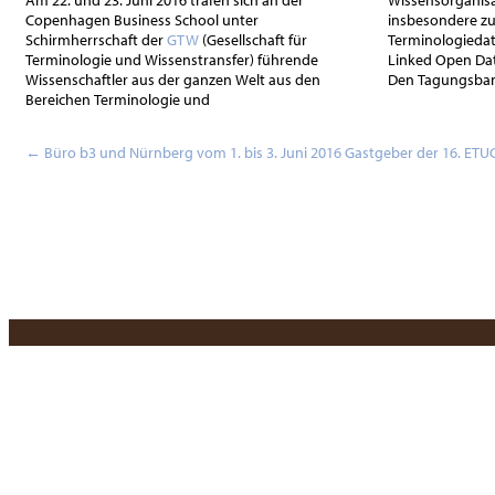
Am 22. und 23. Juni 2016 trafen sich an der
Wissensorganisa
Copenhagen Business School unter
insbesondere z
Schirmherrschaft der
GTW
(Gesellschaft für
Terminologiedatenbanken und Linguistic
Terminologie und Wissenstransfer) führende
Linked Open Dat
Wissenschaftler aus der ganzen Welt aus den
Den Tagungsban
Bereichen Terminologie und
←
Büro b3 und Nürnberg vom 1. bis 3. Juni 2016 Gastgeber der 16. ET