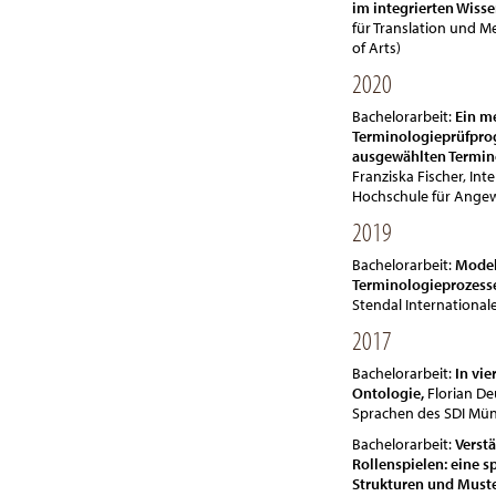
im integrierten Wiss
für Translation und 
of Arts)
2020
Bachelorarbeit:
Ein m
Terminologieprüfpro
ausgewählten Termino
Franziska Fischer, In
Hochschule für Angew
2019
Bachelorarbeit:
Model
Terminologieprozess
Stendal International
2017
Bachelorarbeit:
In vie
Ontologie,
Florian De
Sprachen des SDI Mün
Bachelorarbeit:
Verst
Rollenspielen: eine s
Strukturen und Must