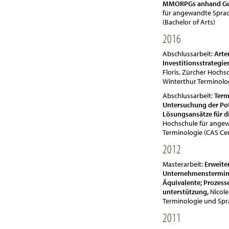
MMORPGs anhand Gui
für angewandte Spra
(Bachelor of Arts)
2016
Abschlussarbeit:
Arte
Investitionsstrategie
Floris, Zürcher Hoch
Winterthur Terminolog
Abschlussarbeit:
Term
Untersuchung der Po
Lösungsansätze für d
Hochschule für angew
Terminologie (CAS Cer
2012
Masterarbeit:
Erweite
Unternehmenstermin
Äquivalente; Prozess
unterstützung,
Nicole
Terminologie und Spr
2011