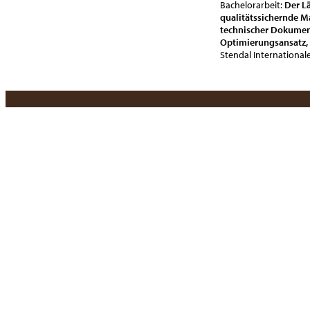
Bachelorarbeit:
Der L
qualitätssichernde 
technischer Dokument
Optimierungsansatz,
Stendal Internationa