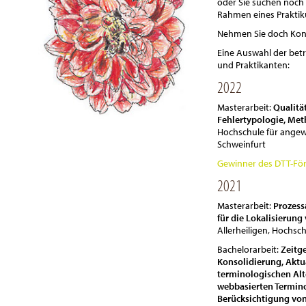
oder Sie suchen noch 
Rahmen eines Praktik
Nehmen Sie doch Kont
Eine Auswahl der bet
und Praktikanten:
2022
Masterarbeit:
Qualitä
Fehlertypologie, Met
Hochschule für ange
Schweinfurt
Gewinner des DTT-För
2021
Masterarbeit:
Prozess
für die Lokalisierun
Allerheiligen, Hochsc
Bachelorarbeit:
Zeitg
Konsolidierung, Aktu
terminologischen Alt
webbasierten Termin
Berücksichtigung vo